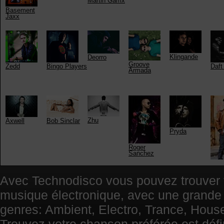
Martin Garrix
Basement
Jaxx
Klingande
Deorro
Groove
Zedd
Bingo Players
Daft
Armada
Zhu
Axwell
Bob Sinclar
Pryda
Roger
Sanchez
Arm
Held
Avec Technodisco vous pouvez trouver t
musique électronique, avec une grande
genres: Ambient, Electro, Trance, Hous