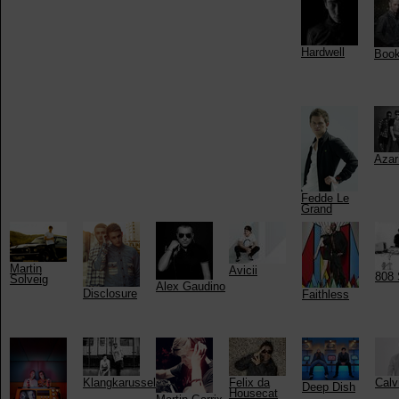
Hardwell
Boo
Azari
Fedde Le
Grand
Martin
Avicii
808 
Solveig
Alex Gaudino
Disclosure
Faithless
Klangkarussell
Felix da
Calv
Deep Dish
Housecat